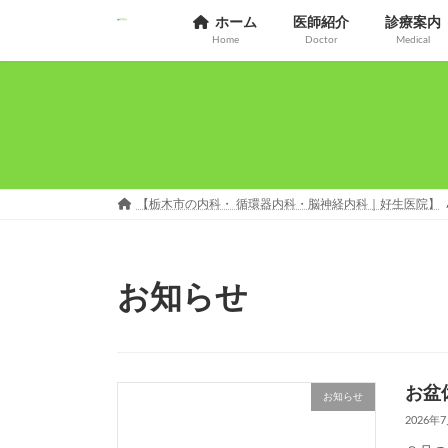
コ
ナ
ホーム
医師紹介
診療案内
ン
ビ
Home
Doctor
Medical
テ
ゲ
ン
ー
ツ
シ
へ
ョ
ス
ン
キ
に
ッ
移
プ
動
【栃木市の内科・ 循環器内科・脳神経内科｜好生医院】
お知らせ
お盆
お知らせ
2026年