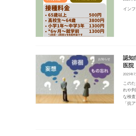
インフ
認知
お知らせ
医院
2025年
このた
れや判
な検査
「抗ア