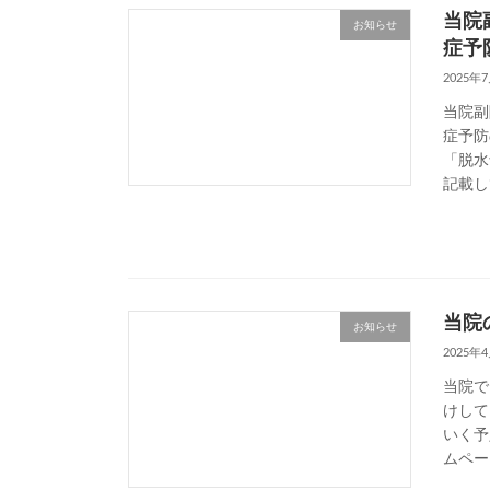
当院
お知らせ
症予
2025年
当院副
症予防
「脱水
記載し
当院
お知らせ
2025年
当院で
けして
いく予
ムペー